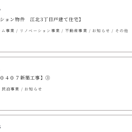
7
ション物件 江北3丁目戸建て住宅】
ーム事業
リノベーション事業
不動産事業
お知らせ
その他
1
０４０７新築工事】③
民泊事業
お知らせ
5