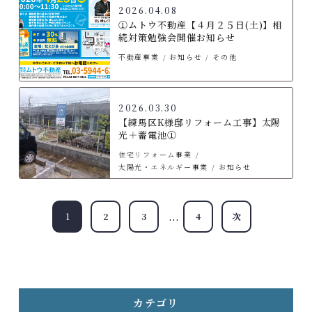
2026.04.08
①ムトウ不動産【４月２５日(土)】相
続対策勉強会開催お知らせ
不動産事業
お知らせ
その他
2026.03.30
【練馬区K様邸リフォーム工事】太陽
光＋蓄電池①
住宅リフォーム事業
太陽光・エネルギー事業
お知らせ
...
1
2
3
4
次
カテゴリ