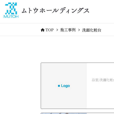
TOP
施工事例
洗面化粧台
浴室
/洗面化粧