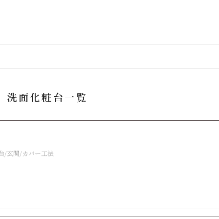
洗面化粧台一覧
台
/玄関
/カバー工法