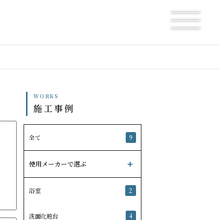
WORKS
施工事例
全て
9
使用メーカーで選ぶ
浴室
2
洗面化粧台
4