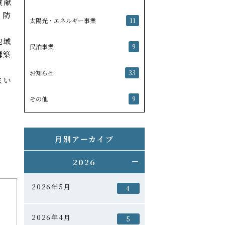
貢献
・防
太陽光・エネルギー事業
11
地域
民泊事業
9
構築
お知らせ
33
まい
その他
9
月別アーカイブ
2026
2026年5月
4
2026年4月
5