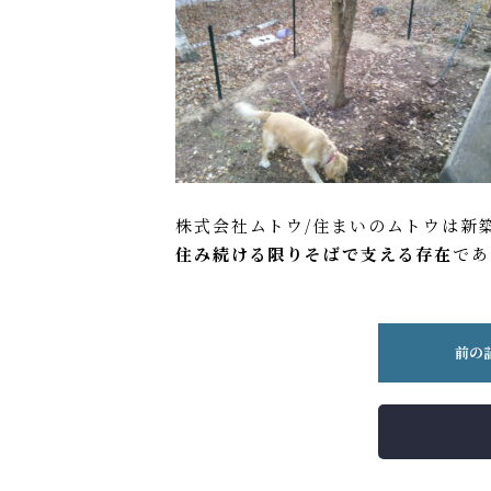
株式会社ムトウ/住まいのムトウは新
住み続ける限りそばで支える存在
であ
前の