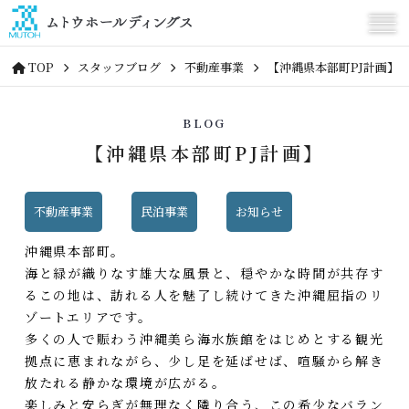
TOP
スタッフブログ
不動産事業
【沖縄県本部町PJ計画】
BLOG
【沖縄県本部町PJ計画】
不動産事業
民泊事業
お知らせ
沖縄県本部町
。
海と緑が織りなす雄大な風景と、穏やかな時間が共存す
るこの地は、訪れる人を魅了し続けてきた沖縄屈指のリ
ゾートエリアです。
多くの人で賑わう
沖縄美ら海水族館
をはじめとする観光
拠点に恵まれながら、少し足を延ばせば、喧騒から解き
放たれる静かな環境が広がる。
楽しみと安らぎが無理なく隣り合う、この希少なバラン